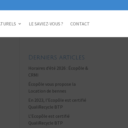
ATURELS
LE SAVIEZ-VOUS ?
CONTACT
Derniers articles
Horaires d’été 2026 : Écopôle &
CRMI
Écopôle vous propose la
Location de bennes
En 2023, l’Ecopôle est certifié
QualiRecycle BTP
L’Ecopôle est certifié
QualiRecycle BTP