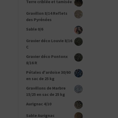
Terre criblée et tamisée
Gravillon 8/14 Reflets
des Pyrénées
Sable 0/6
Gravier déco Louvie 8/16
C
Gravier déco Pontonx
8/16 R
Pétales d'ardoise 30/60
en sac de 25 kg
Gravillons de Marbre
15/25 en sac de 25 kg
Aurignac 4/10
Sable Aurignac