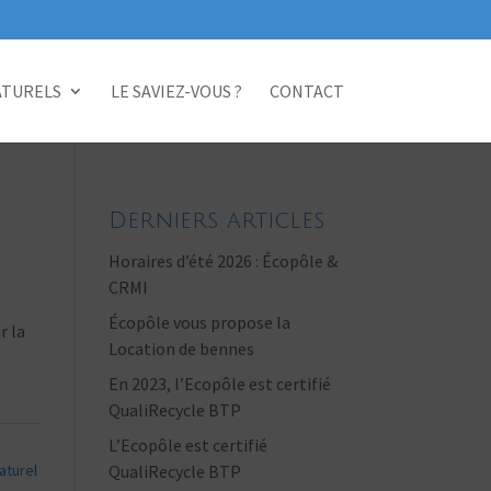
ATURELS
LE SAVIEZ-VOUS ?
CONTACT
Derniers articles
Horaires d’été 2026 : Écopôle &
CRMI
Écopôle vous propose la
r la
Location de bennes
En 2023, l’Ecopôle est certifié
QualiRecycle BTP
L’Ecopôle est certifié
aturel
QualiRecycle BTP