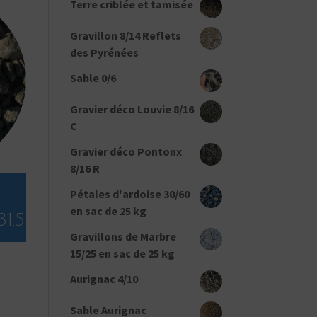
Terre criblée et tamisée
Gravillon 8/14 Reflets
des Pyrénées
Sable 0/6
Gravier déco Louvie 8/16
C
Gravier déco Pontonx
8/16 R
Pétales d'ardoise 30/60
en sac de 25 kg
1.5
Gravillons de Marbre
15/25 en sac de 25 kg
Aurignac 4/10
Sable Aurignac