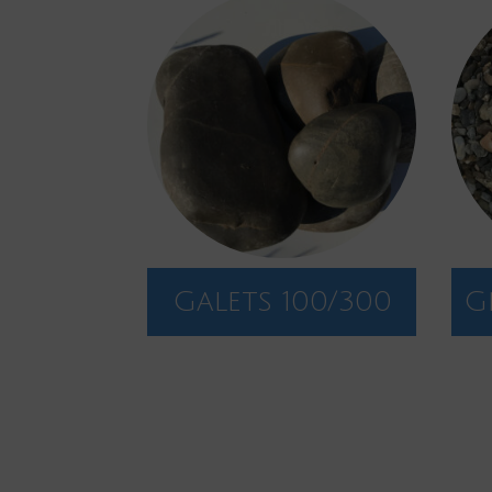
Galets 100/300
G