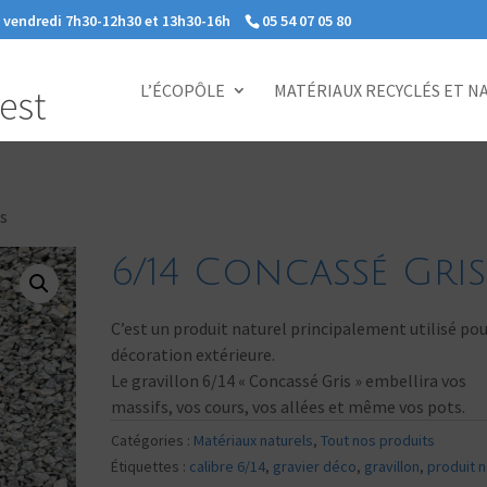
e vendredi 7h30-12h30 et 13h30-16h
05 54 07 05 80
L’ÉCOPÔLE
MATÉRIAUX RECYCLÉS ET N
is
6/14 Concassé Gris
C’est un produit naturel principalement utilisé pou
décoration extérieure.
Le gravillon 6/14 « Concassé Gris » embellira vos
massifs, vos cours, vos allées et même vos pots.
Catégories :
Matériaux naturels
,
Tout nos produits
Étiquettes :
calibre 6/14
,
gravier déco
,
gravillon
,
produit n