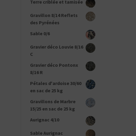
Terre criblée et tamisée
Gravillon 8/14 Reflets
des Pyrénées
Sable 0/6
Gravier déco Louvie 8/16
C
Gravier déco Pontonx
8/16 R
Pétales d'ardoise 30/60
en sac de 25 kg
Gravillons de Marbre
15/25 en sac de 25 kg
Aurignac 4/10
Sable Aurignac