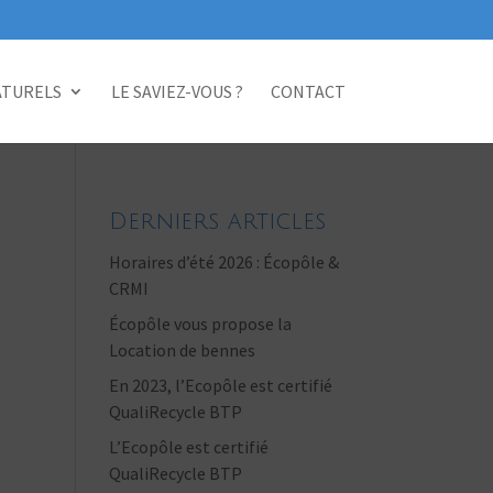
ATURELS
LE SAVIEZ-VOUS ?
CONTACT
Derniers articles
Horaires d’été 2026 : Écopôle &
CRMI
Écopôle vous propose la
Location de bennes
En 2023, l’Ecopôle est certifié
QualiRecycle BTP
L’Ecopôle est certifié
QualiRecycle BTP