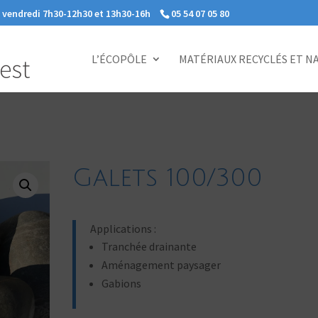
e vendredi 7h30-12h30 et 13h30-16h
05 54 07 05 80
L’ÉCOPÔLE
MATÉRIAUX RECYCLÉS ET N
Galets 100/300
Applications :
Tranchée drainante
Aménagement paysager
Gabions