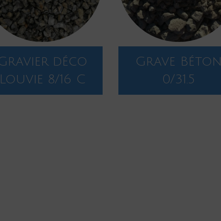
Gravier déco
Grave Béto
Louvie 8/16 C
0/31.5