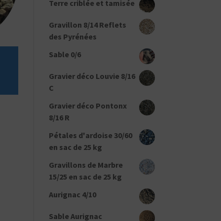
Terre criblée et tamisée
Gravillon 8/14 Reflets
des Pyrénées
Sable 0/6
n
Gravier déco Louvie 8/16
C
Gravier déco Pontonx
8/16 R
Pétales d'ardoise 30/60
en sac de 25 kg
Gravillons de Marbre
15/25 en sac de 25 kg
Aurignac 4/10
Sable Aurignac