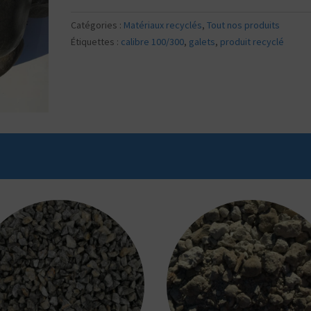
Catégories :
Matériaux recyclés
,
Tout nos produits
Étiquettes :
calibre 100/300
,
galets
,
produit recyclé