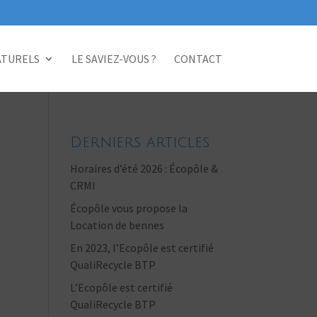
ATURELS
LE SAVIEZ-VOUS ?
CONTACT
Derniers articles
Horaires d’été 2026 : Écopôle &
CRMI
Écopôle vous propose la
Location de bennes
En 2023, l’Ecopôle est certifié
QualiRecycle BTP
L’Ecopôle est certifié
QualiRecycle BTP